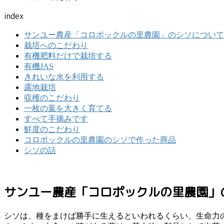
index
サンユー農産「コロポックルの里農園」のシソについて
栽培へのこだわり
有機肥料だけで栽培する
有機JAS
きれいな水を利用する
露地栽培
収穫のこだわり
一枚の葉を大きく育てる
すべて手摘みです
鮮度のこだわり
コロポックルの里農園のシソで作った商品
シソの話
サンユー農産「コロポックルの里農園」
シソは、種をまけば勝手に生えるといわれるくらい、生命力