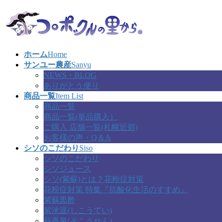
コ
ナ
ン
ビ
テ
ゲ
ン
ー
ツ
シ
ホーム
Home
へ
ョ
サンユー農産
Sanyu
ス
ン
NEWS・BLOG
キ
に
ありがとう便り
ッ
移
商品一覧
Item List
プ
動
商品一覧
商品一覧(単品購入）
ご購入 店舗一覧(札幌近郊)
お客様の声・Q＆A
シソのこだわり
Siso
シソのこだわり
シソジュース
シソ(紫蘇)とは？花粉症対策
花粉症対策 特集『抗酸化生活のすすめ』
紫蘇黒酢
紫洸逞(しこうてい)
蘇香泉(そこうせん)