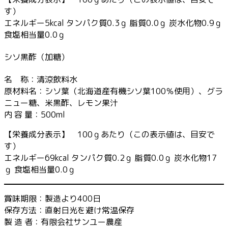
す）
エネルギー5kcal タンパク質0.3ｇ 脂質0.0ｇ 炭水化物0.9ｇ
食塩相当量0.0ｇ
シソ黒酢（加糖）
名 称：清涼飲料水
原材料名：シソ葉（北海道産有機シソ葉100％使用）、グラ
ニュー糖、米黒酢、レモン果汁
内 容 量：500ml
【栄養成分表示】 100ｇあたり（この表示値は、目安で
す）
エネルギー69kcal タンパク質0.2ｇ 脂質0.0ｇ 炭水化物17
ｇ 食塩相当量0.0ｇ
賞味期限：製造より400日
保存方法：直射日光を避け常温保存
製 造 者：有限会社サンユー農産