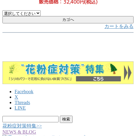
販売価格：32,400円(税込)
カートをみる
Facebook
X
Threads
LINE
検
索:
花粉症対策特集>>
NEWS & BLOG