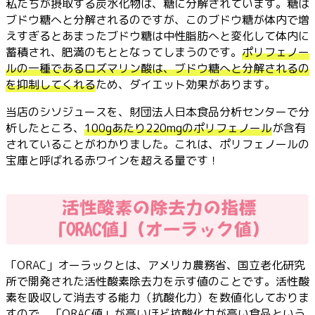
私たちが摂取する炭水化物は、糖に分解されています。糖は
ブドウ糖へと分解されるのですが、このブドウ糖が体内で増
えすぎるとあまったブドウ糖は中性脂肪へと変化して体内に
蓄積され、肥満のもととなってしまうのです。
ポリフェノー
ルの一種であるロズマリン酸は、ブドウ糖へと分解されるの
を抑制してくれる
ため、ダイエット効果があります。
当店のシソジュースを、財団法人日本食品分析センターで分
析したところ、
100gあたり220mgのポリフェノール
が含有
されていることがわかりました。これは、ポリフェノールの
宝庫と呼ばれる赤ワインを超える量です！
「ORAC」オーラックとは、アメリカ農務省、国立老化研究
所で開発された活性酸素除去力を示す値のことです。活性酸
素を吸収して消去する能力（抗酸化力）を数値化しておりま
すので、「ORAC値」が高いほど抗酸化力が高い食品という