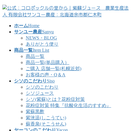
コ
ナ
ン
ビ
テ
ゲ
ン
ー
ホーム
Home
ツ
シ
サンユー農産
Sanyu
へ
ョ
NEWS・BLOG
ス
ン
ありがとう便り
キ
に
商品一覧
Item List
ッ
移
商品一覧
プ
動
商品一覧(単品購入）
ご購入 店舗一覧(札幌近郊)
お客様の声・Q＆A
シソのこだわり
Siso
シソのこだわり
シソジュース
シソ(紫蘇)とは？花粉症対策
花粉症対策 特集『抗酸化生活のすすめ』
紫蘇黒酢
紫洸逞(しこうてい)
蘇香泉(そこうせん)
ヤーコンのこだわり
Yacon