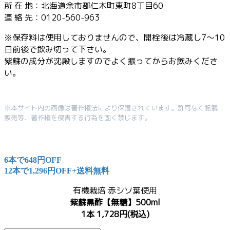
所 在 地：北海道余市郡仁木町東町8丁目60
連 絡 先：0120-560-963
※保存料は使用しておりませんので、開栓後は冷蔵し7～10
日前後で飲み切って下さい。
紫蘇の成分が沈殿しますのでよく振ってからお飲みくださ
い。
※本サイト内の画像は著作権法により保護されています。許可なく転載・
販売等、著作権を侵害する行為を固く禁じます。
6本で648円OFF
12本で1,296円OFF+送料無料
有機栽培 赤シソ葉使用
紫蘇黒酢【無糖】500ml
1本 1,728円(税込)