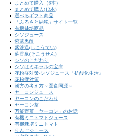
まとめて購入（6本）
まとめて購入(12本)
選べるギフト商品
「ふるさと納税」サイト一覧
有機栽培商品
シソジュース
紫蘇黒酢
紫洸逞(しこうてい)
蘇香泉(そこうせん)
シソのこだわり
シソはミネラルの宝庫
花粉症対策-シソジュース『抗酸化生活』
花粉症対策
漢方の考え方～医食同源～
ヤーコンジュース
ヤーコンのこだわり
ヤーコン茶
万能野菜「ヤーコン」のお話
有機ミニトマトジュース
有機栽培ミニトマト
りんごジュース