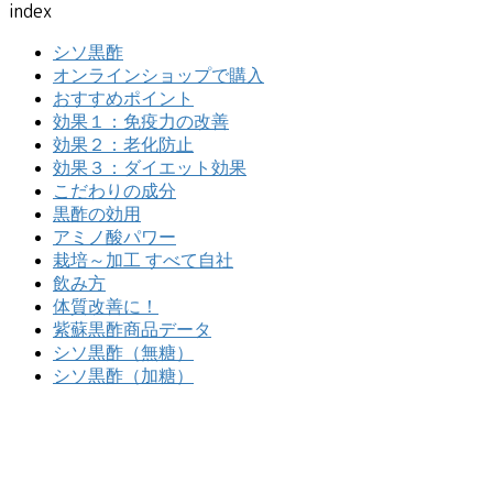
index
シソ黒酢
オンラインショップで購入
おすすめポイント
効果１：免疫力の改善
効果２：老化防止
効果３：ダイエット効果
こだわりの成分
黒酢の効用
アミノ酸パワー
栽培～加工 すべて自社
飲み方
体質改善に！
紫蘇黒酢商品データ
シソ黒酢（無糖）
シソ黒酢（加糖）
シソ黒酢