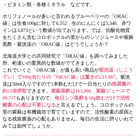
・ビタミン類・各種ミネラル などです。
ポリフェノールが多いと言われるブルーベリーの「ORAC
値」は生食100gに対して6,552、生のにんにくは5,346、赤ワ
インは3,873という数値が出ております。では、抗酸化物質
をたくさん含むコロポックルの里からのシソジュースや紫蘇
黒酢・紫洸逞の「ORAC値」はどうでしょうか？
北海道大学との共同研究で「ORAC値」を調べてみました
所、桁違いの驚異的な数値がでてきました。
これでいくと「ORAC値」が最も高い商品が
紫洸逞（しこう
てい）で100g当たりの「ORAC値」は驚きの211,987
。紫洸
逞は50ml入りですので1本飲むだけで一日当たりの
推奨量の
約22倍摂取
できます。
紫蘇黒酢は163,906
、
紫蘇ジュースで
98,717
もありますので、
毎日シソ黒酢を50g飲むだけで活性
酸素の心配は不要になる
と言えるでしょう。コロポックルの
里の紫蘇は有機栽培で育てていますので、活性酸素の原因と
な
る残留農薬の心配もありません。毎日の生活に摂りいれて
みては如何でしょうか。