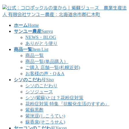
コ
ナ
ン
ビ
テ
ゲ
ン
ー
ホーム
Home
ツ
シ
サンユー農産
Sanyu
へ
ョ
NEWS・BLOG
ス
ン
ありがとう便り
キ
に
商品一覧
Item List
ッ
移
商品一覧
プ
動
商品一覧(単品購入）
ご購入 店舗一覧(札幌近郊)
お客様の声・Q＆A
シソのこだわり
Siso
シソのこだわり
シソジュース
シソ(紫蘇)とは？花粉症対策
花粉症対策 特集『抗酸化生活のすすめ』
紫蘇黒酢
紫洸逞(しこうてい)
蘇香泉(そこうせん)
ヤーコンのこだわり
Yacon