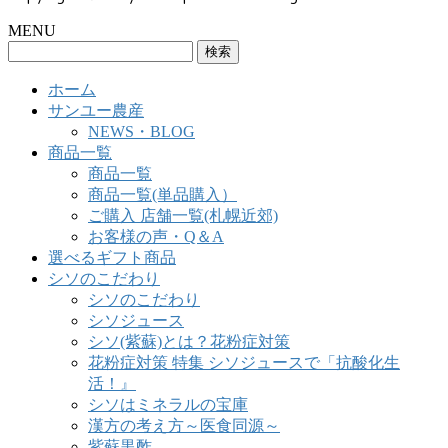
MENU
検
索:
ホーム
サンユー農産
NEWS・BLOG
商品一覧
商品一覧
商品一覧(単品購入）
ご購入 店舗一覧(札幌近郊)
お客様の声・Q＆A
選べるギフト商品
シソのこだわり
シソのこだわり
シソジュース
シソ(紫蘇)とは？花粉症対策
花粉症対策 特集 シソジュースで「抗酸化生
活！』
シソはミネラルの宝庫
漢方の考え方～医食同源～
紫蘇黒酢