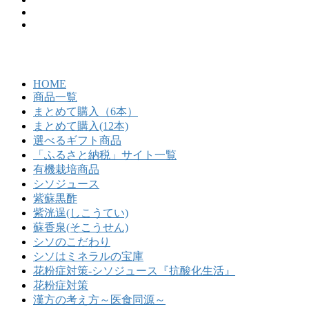
HOME
商品一覧
まとめて購入（6本）
まとめて購入(12本)
選べるギフト商品
「ふるさと納税」サイト一覧
有機栽培商品
シソジュース
紫蘇黒酢
紫洸逞(しこうてい)
蘇香泉(そこうせん)
シソのこだわり
シソはミネラルの宝庫
花粉症対策-シソジュース『抗酸化生活』
花粉症対策
漢方の考え方～医食同源～