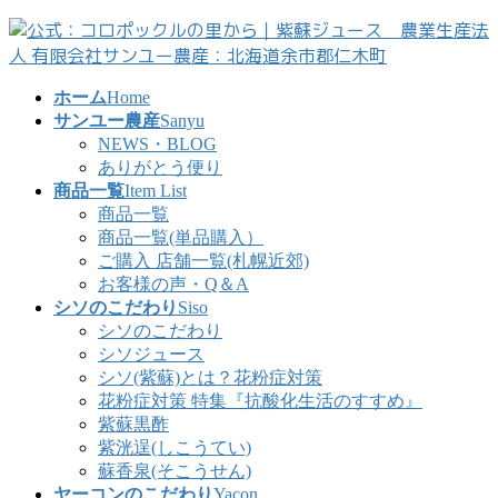
コ
ナ
ン
ビ
テ
ゲ
ン
ー
ホーム
Home
ツ
シ
サンユー農産
Sanyu
へ
ョ
NEWS・BLOG
ス
ン
ありがとう便り
キ
に
商品一覧
Item List
ッ
移
商品一覧
プ
動
商品一覧(単品購入）
ご購入 店舗一覧(札幌近郊)
お客様の声・Q＆A
シソのこだわり
Siso
シソのこだわり
シソジュース
シソ(紫蘇)とは？花粉症対策
花粉症対策 特集『抗酸化生活のすすめ』
紫蘇黒酢
紫洸逞(しこうてい)
蘇香泉(そこうせん)
ヤーコンのこだわり
Yacon