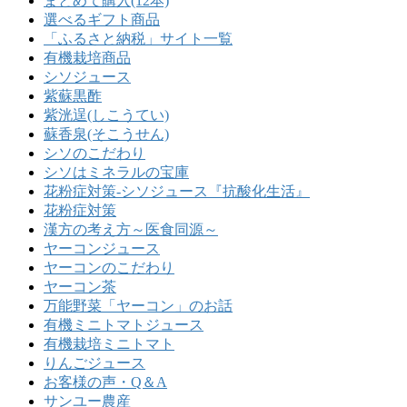
まとめて購入(12本)
選べるギフト商品
「ふるさと納税」サイト一覧
有機栽培商品
シソジュース
紫蘇黒酢
紫洸逞(しこうてい)
蘇香泉(そこうせん)
シソのこだわり
シソはミネラルの宝庫
花粉症対策-シソジュース『抗酸化生活』
花粉症対策
漢方の考え方～医食同源～
ヤーコンジュース
ヤーコンのこだわり
ヤーコン茶
万能野菜「ヤーコン」のお話
有機ミニトマトジュース
有機栽培ミニトマト
りんごジュース
お客様の声・Q＆A
サンユー農産