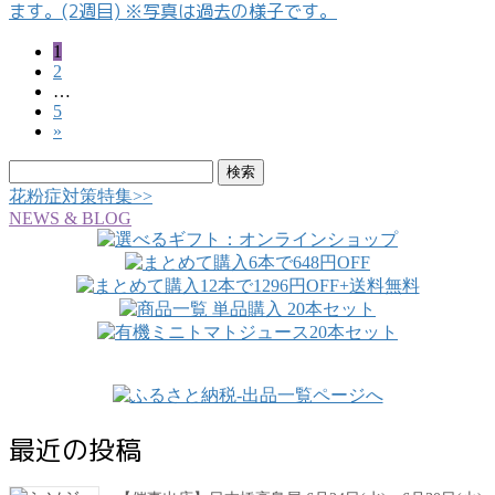
ます。(2週目) ※写真は過去の様子です。
投
固
1
固
2
定
稿
…
定
ペ
固
5
ペ
ー
の
»
定
ー
ジ
ペ
ジ
検
ペ
ー
索:
花粉症対策特集>>
ジ
ー
NEWS & BLOG
ジ
送
り
最近の投稿