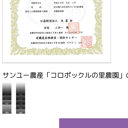
サンユー農産「コロポックルの里農園」
シ
水
シ
サ
ソ
質
サ
プ
ソ
ク
の
ヤ
ク
ル
畑
ラ
良
自
サ
ー
ラ
ー
ン
い
社
ン
コ
ン
ン
ボ
水
加
ユ
ン
ボ
園