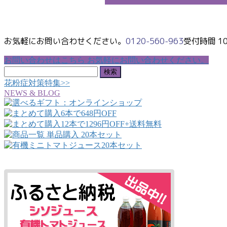
工
ー
の
工
農
収
場
産
穫
（仁
木）
お気軽にお問い合わせください。
0120-560-963
受付時間 10:
お問い合わせはこちら
お気軽にお問い合わせください。
検
索:
花粉症対策特集>>
NEWS & BLOG