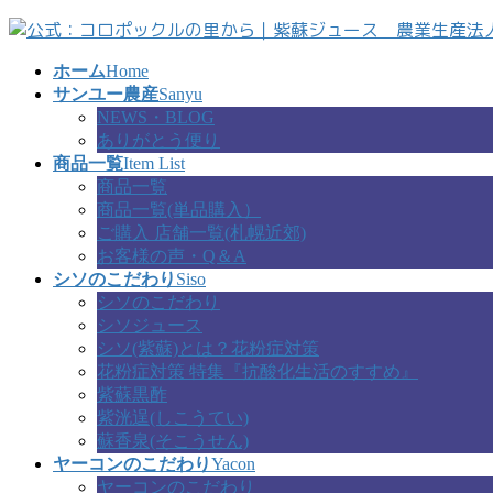
コ
ナ
ン
ビ
ホーム
Home
テ
ゲ
サンユー農産
Sanyu
ン
ー
NEWS・BLOG
ツ
シ
ありがとう便り
へ
ョ
商品一覧
Item List
ス
ン
商品一覧
キ
に
商品一覧(単品購入）
ッ
移
ご購入 店舗一覧(札幌近郊)
プ
動
お客様の声・Q＆A
シソのこだわり
Siso
シソのこだわり
シソジュース
シソ(紫蘇)とは？花粉症対策
花粉症対策 特集『抗酸化生活のすすめ』
紫蘇黒酢
紫洸逞(しこうてい)
蘇香泉(そこうせん)
ヤーコンのこだわり
Yacon
ヤーコンのこだわり