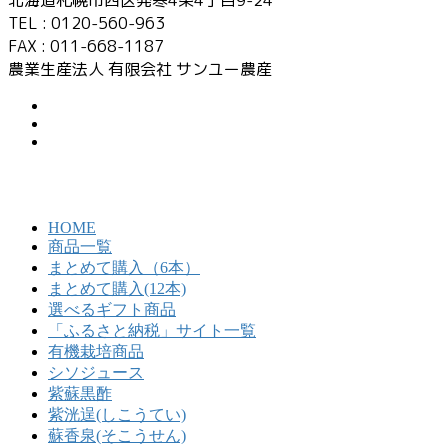
北海道札幌市西区発寒4条4丁目9-24
TEL : 0120-560-963
FAX : 011-668-1187
農業生産法人 有限会社 サンユー農産
HOME
商品一覧
まとめて購入（6本）
まとめて購入(12本)
選べるギフト商品
「ふるさと納税」サイト一覧
有機栽培商品
シソジュース
紫蘇黒酢
紫洸逞(しこうてい)
蘇香泉(そこうせん)