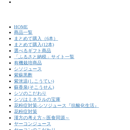
HOME
商品一覧
まとめて購入（6本）
まとめて購入(12本)
選べるギフト商品
「ふるさと納税」サイト一覧
有機栽培商品
シソジュース
紫蘇黒酢
紫洸逞(しこうてい)
蘇香泉(そこうせん)
シソのこだわり
シソはミネラルの宝庫
花粉症対策-シソジュース『抗酸化生活』
花粉症対策
漢方の考え方～医食同源～
ヤーコンジュース
ヤーコンのこだわり