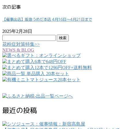
次の記事
【催事出店】阪急うめだ本店 4月16日～4月21日まで
2025年2月28日
検
索:
花粉症対策特集>>
NEWS & BLOG
最近の投稿