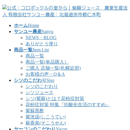
コ
ナ
ン
ビ
テ
ゲ
ン
ー
ホーム
Home
ツ
シ
サンユー農産
Sanyu
へ
ョ
NEWS・BLOG
ス
ン
ありがとう便り
キ
に
商品一覧
Item List
ッ
移
商品一覧
プ
動
商品一覧(単品購入）
ご購入 店舗一覧(札幌近郊)
お客様の声・Q＆A
シソのこだわり
Siso
シソのこだわり
シソジュース
シソ(紫蘇)とは？花粉症対策
花粉症対策 特集『抗酸化生活のすすめ』
紫蘇黒酢
紫洸逞(しこうてい)
蘇香泉(そこうせん)
ヤーコンのこだわり
Yacon