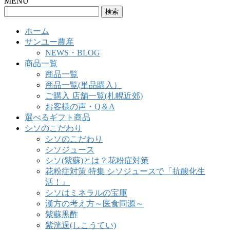
MENU
検
索:
ホーム
サンユー農産
NEWS・BLOG
商品一覧
商品一覧
商品一覧(単品購入）
ご購入 店舗一覧(札幌近郊)
お客様の声・Q＆A
選べるギフト商品
シソのこだわり
シソのこだわり
シソジュース
シソ(紫蘇)とは？花粉症対策
花粉症対策 特集 シソジュースで「抗酸化生
活！』
シソはミネラルの宝庫
漢方の考え方～医食同源～
紫蘇黒酢
紫洸逞(しこうてい)